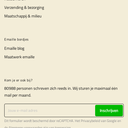
Verzending & bezorging
Maatschappij & milieu
Emaille bordjes
Emaille blog
Maatwerk emaille
Kom je er ook bij?
80988 personen schreven zich reeds in. Wij sturen je maximaal ėėn
mail per maand.
Inschrijven
Dit formulier wordt beschermd door reCAPTCHA. Het
Privacybeleid
van Google en
de
Algemene voorwaarden
zijn van toepassing.