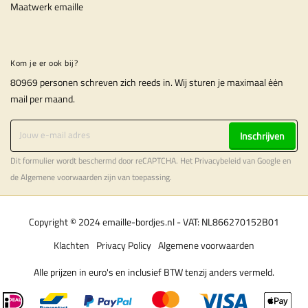
Maatwerk emaille
Kom je er ook bij?
80969 personen schreven zich reeds in. Wij sturen je maximaal ėėn
mail per maand.
Inschrijven
Dit formulier wordt beschermd door reCAPTCHA. Het
Privacybeleid
van Google en
de
Algemene voorwaarden
zijn van toepassing.
Copyright © 2024 emaille-bordjes.nl - VAT: NL866270152B01
Klachten
Privacy Policy
Algemene voorwaarden
Alle prijzen in euro's en inclusief BTW tenzij anders vermeld.