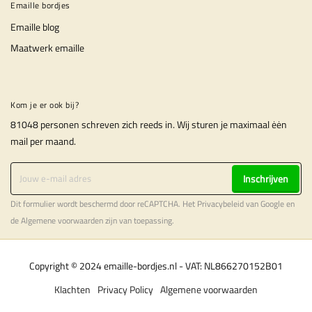
Emaille bordjes
Emaille blog
Maatwerk emaille
Kom je er ook bij?
81048 personen schreven zich reeds in. Wij sturen je maximaal ėėn
mail per maand.
Inschrijven
Dit formulier wordt beschermd door reCAPTCHA. Het
Privacybeleid
van Google en
de
Algemene voorwaarden
zijn van toepassing.
Copyright © 2024 emaille-bordjes.nl - VAT: NL866270152B01
Klachten
Privacy Policy
Algemene voorwaarden