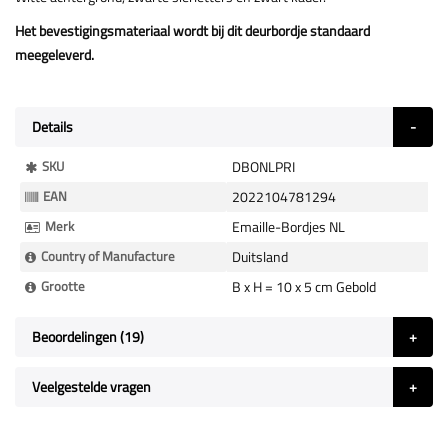
Het bevestigingsmateriaal wordt bij dit deurbordje standaard
meegeleverd.
Details
Meer
SKU
DBONLPRI
Informatie
EAN
2022104781294
Merk
Emaille-Bordjes NL
Country of Manufacture
Duitsland
Grootte
B x H = 10 x 5 cm Gebold
Beoordelingen
19
Veelgestelde vragen