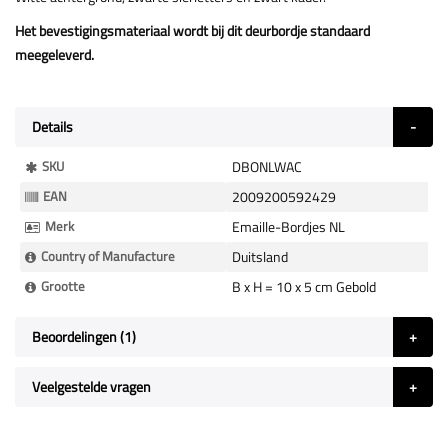
Het bevestigingsmateriaal wordt bij dit deurbordje standaard
meegeleverd.
Details
Meer
SKU
DBONLWAC
Informatie
EAN
2009200592429
Merk
Emaille-Bordjes NL
Country of Manufacture
Duitsland
Grootte
B x H = 10 x 5 cm Gebold
Beoordelingen
1
Veelgestelde vragen