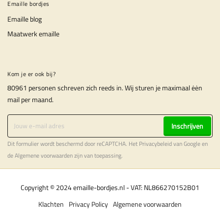
Emaille bordjes
Emaille blog
Maatwerk emaille
Kom je er ook bij?
80961 personen schreven zich reeds in. Wij sturen je maximaal ėėn
mail per maand.
Inschrijven
Dit formulier wordt beschermd door reCAPTCHA. Het
Privacybeleid
van Google en
de
Algemene voorwaarden
zijn van toepassing.
Copyright © 2024 emaille-bordjes.nl - VAT: NL866270152B01
Klachten
Privacy Policy
Algemene voorwaarden