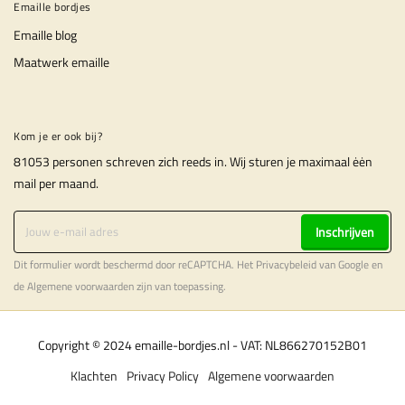
Emaille bordjes
Emaille blog
Maatwerk emaille
Kom je er ook bij?
81053 personen schreven zich reeds in. Wij sturen je maximaal ėėn
mail per maand.
Inschrijven
Dit formulier wordt beschermd door reCAPTCHA. Het
Privacybeleid
van Google en
de
Algemene voorwaarden
zijn van toepassing.
Copyright © 2024 emaille-bordjes.nl - VAT: NL866270152B01
Klachten
Privacy Policy
Algemene voorwaarden