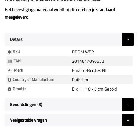
Het bevestigingsmateriaal wordt bij dit deurbordje standaard
meegeleverd.
Details
Meer
SKU
DBONLWER
Informatie
EAN
2014817040553
Merk
Emaille-Bordjes NL
Country of Manufacture
Duitsland
Grootte
B x H = 10 x 5 cm Gebold
Beoordelingen
3
Veelgestelde vragen