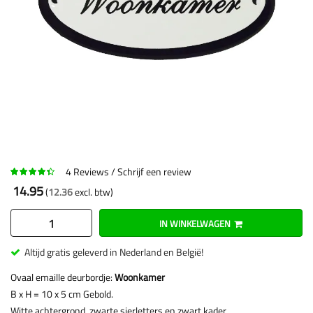
4
Reviews
Schrijf een review
14.95
12.36
IN WINKELWAGEN
Altijd gratis geleverd in Nederland en België!
Ovaal emaille deurbordje:
Woonkamer
B x H = 10 x 5 cm Gebold.
Witte achtergrond, zwarte sierletters en zwart kader.