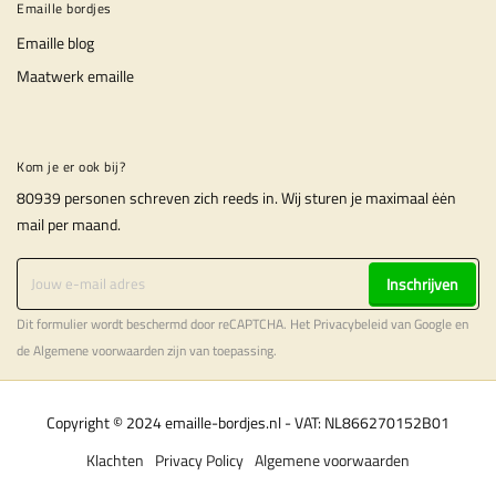
Emaille bordjes
Emaille blog
Maatwerk emaille
Kom je er ook bij?
80939 personen schreven zich reeds in. Wij sturen je maximaal ėėn
mail per maand.
Inschrijven
Dit formulier wordt beschermd door reCAPTCHA. Het
Privacybeleid
van Google en
de
Algemene voorwaarden
zijn van toepassing.
Copyright © 2024 emaille-bordjes.nl - VAT: NL866270152B01
Klachten
Privacy Policy
Algemene voorwaarden