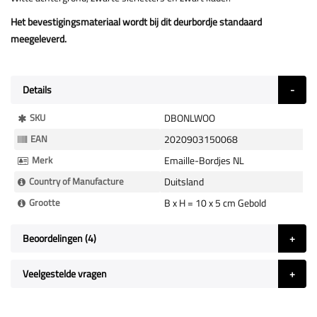
Het bevestigingsmateriaal wordt bij dit deurbordje standaard
meegeleverd.
Details
Meer
SKU
DBONLWOO
Informatie
EAN
2020903150068
Merk
Emaille-Bordjes NL
Country of Manufacture
Duitsland
Grootte
B x H = 10 x 5 cm Gebold
Beoordelingen
4
Veelgestelde vragen