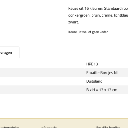
Keuze uit 16 kleuren: Standaard rood
donkergroen, bruin, creme, lichtblau
zwart.
Keuze uit wel of geen kader.
 vragen
HPE13
Emaille-Bordjes NL
Duitsland
B x H = 13 x 13 cm
 categorieën
Informatie
Emaille bordjes