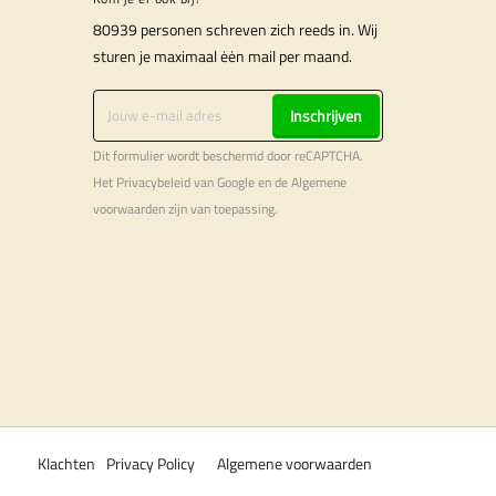
80939 personen schreven zich reeds in. Wij
sturen je maximaal ėėn mail per maand.
Inschrijven
Dit formulier wordt beschermd door reCAPTCHA.
Het
Privacybeleid
van Google en de
Algemene
voorwaarden
zijn van toepassing.
Klachten
Privacy Policy
Algemene voorwaarden