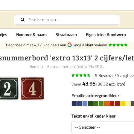
djes
Nummer & naam
Straatnaam
Eigen tekst & ontwerp
Beoordeeld met
4.7
/
5
op basis van
Google klantreviews
snummerbord 'extra 13x13' 2 cijfers/let
Home
Huisnummerbord 'extra 13x13' 2...
5
Reviews
Schrijf e
43.95
36.32
Vanaf
Emaille achtergrondkleur
+2
Tekst en/of kader kleur