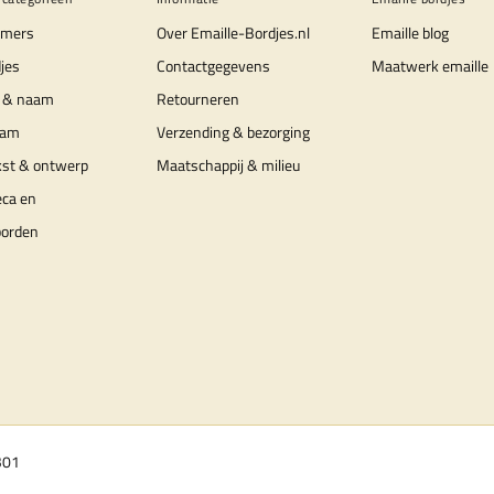
mers
Over Emaille-Bordjes.nl
Emaille blog
jes
Contactgegevens
Maatwerk emaille
 & naam
Retourneren
aam
Verzending & bezorging
kst & ontwerp
Maatschappij & milieu
eca en
borden
B01