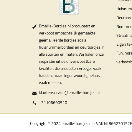
Huisnum
Deurbord
Emaille-Bordjes.nl produceert en
Nummer
verkoopt ambachtelijk gemaakte
Straatn
geëmailleerde bordjes zoals
Eigen te
huisnummerbordjes en deurbordjes in
Fun, hor
alle soorten en maten. Wij halen onze
inspiratie uit de onverwoestbare
verbods
kwaliteit die producten vroeger vaak
hadden, maar tegenwoordig helaas
vaak missen.
klantenservice@emaille-bordjes.nl
+31106690510
Copyright © 2024 emaille-bordjes.nl - VAT: NL866270152