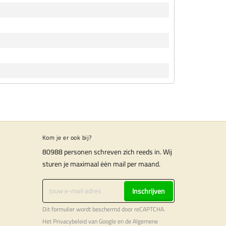
Kom je er ook bij?
80988 personen schreven zich reeds in. Wij
sturen je maximaal ėėn mail per maand.
Inschrijven
Dit formulier wordt beschermd door reCAPTCHA.
Het
Privacybeleid
van Google en de
Algemene