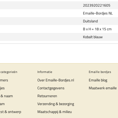
2023920221605
Emaille-Bordjes NL
Duitsland
B x H = 18 x 15 cm
Kobalt blauw
 categorieën
Informatie
Emaille bordjes
mers
Over Emaille-Bordjes.nl
Emaille blog
jes
Contactgegevens
Maatwerk emaille
 & naam
Retourneren
aam
Verzending & bezorging
kst & ontwerp
Maatschappij & milieu