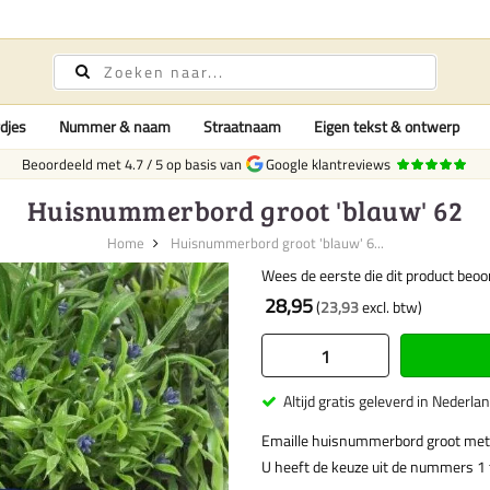
djes
Nummer & naam
Straatnaam
Eigen tekst & ontwerp
Beoordeeld met
4.7
/
5
op basis van
Google klantreviews
Huisnummerbord groot 'blauw' 62
Home
Huisnummerbord groot 'blauw' 6...
Wees de eerste die dit product beoo
28,95
23,93
Altijd gratis geleverd in Nederla
Emaille huisnummerbord groot met
U heeft de keuze uit de nummers 1 