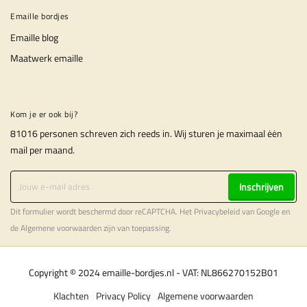
Emaille bordjes
Emaille blog
Maatwerk emaille
Kom je er ook bij?
81016 personen schreven zich reeds in. Wij sturen je maximaal ėėn
mail per maand.
Inschrijven
Dit formulier wordt beschermd door reCAPTCHA. Het
Privacybeleid
van Google en
de
Algemene voorwaarden
zijn van toepassing.
Copyright © 2024 emaille-bordjes.nl - VAT: NL866270152B01
Klachten
Privacy Policy
Algemene voorwaarden