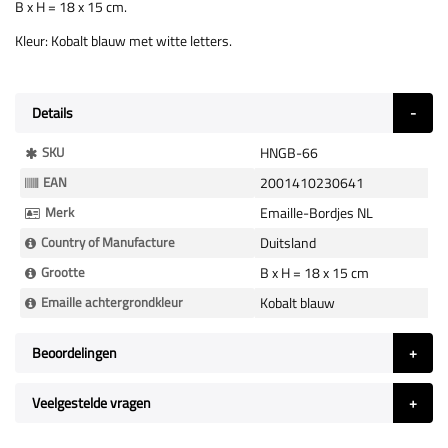
B x H = 18 x 15 cm.
Kleur: Kobalt blauw met witte letters.
Details
Meer
SKU
HNGB-66
Informatie
EAN
2001410230641
Merk
Emaille-Bordjes NL
Country of Manufacture
Duitsland
Grootte
B x H = 18 x 15 cm
Emaille achtergrondkleur
Kobalt blauw
Beoordelingen
Veelgestelde vragen