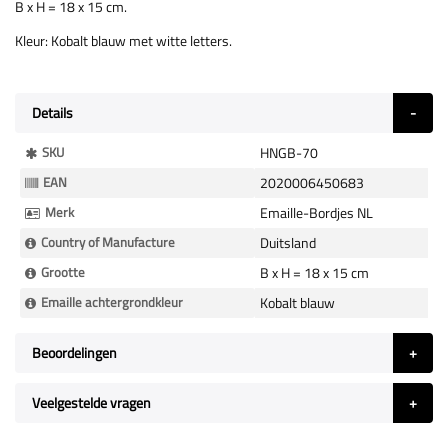
B x H = 18 x 15 cm.
Kleur: Kobalt blauw met witte letters.
Details
Meer
SKU
HNGB-70
Informatie
EAN
2020006450683
Merk
Emaille-Bordjes NL
Country of Manufacture
Duitsland
Grootte
B x H = 18 x 15 cm
Emaille achtergrondkleur
Kobalt blauw
Beoordelingen
Veelgestelde vragen