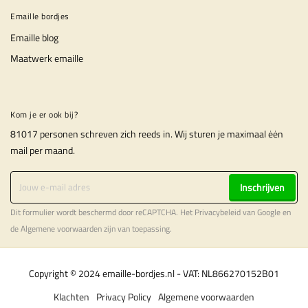
Emaille bordjes
Emaille blog
Maatwerk emaille
Kom je er ook bij?
81017 personen schreven zich reeds in. Wij sturen je maximaal ėėn
mail per maand.
Inschrijven
Dit formulier wordt beschermd door reCAPTCHA. Het
Privacybeleid
van Google en
de
Algemene voorwaarden
zijn van toepassing.
Copyright © 2024 emaille-bordjes.nl - VAT: NL866270152B01
Klachten
Privacy Policy
Algemene voorwaarden