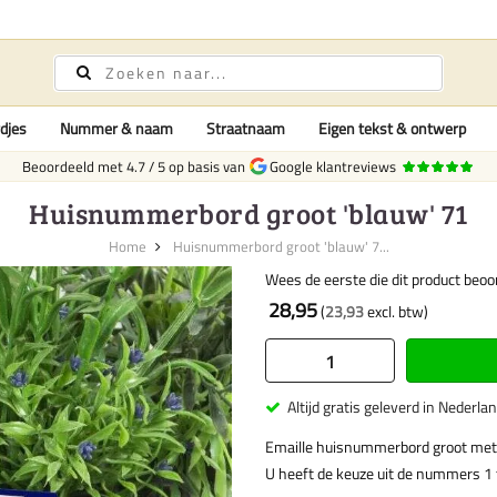
djes
Nummer & naam
Straatnaam
Eigen tekst & ontwerp
Beoordeeld met
4.7
/
5
op basis van
Google klantreviews
Huisnummerbord groot 'blauw' 71
Home
Huisnummerbord groot 'blauw' 7...
Wees de eerste die dit product beoo
28,95
23,93
Altijd gratis geleverd in Nederla
Emaille huisnummerbord groot met
U heeft de keuze uit de nummers 1 