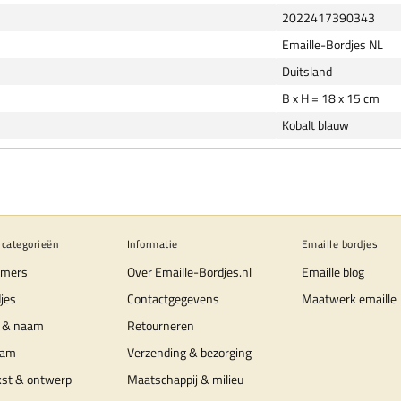
2022417390343
Emaille-Bordjes NL
Duitsland
B x H = 18 x 15 cm
Kobalt blauw
 categorieën
Informatie
Emaille bordjes
mers
Over Emaille-Bordjes.nl
Emaille blog
jes
Contactgegevens
Maatwerk emaille
 & naam
Retourneren
aam
Verzending & bezorging
kst & ontwerp
Maatschappij & milieu