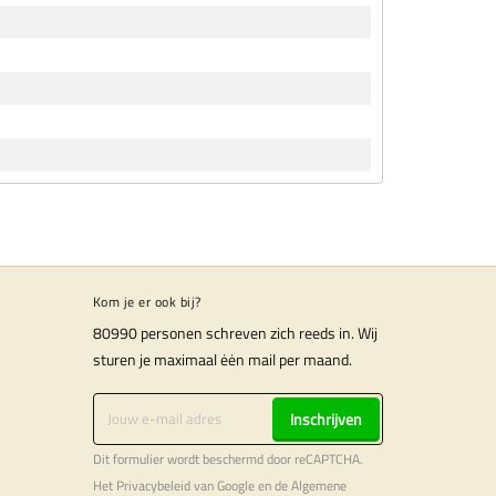
Kom je er ook bij?
80990 personen schreven zich reeds in. Wij
sturen je maximaal ėėn mail per maand.
Inschrijven
Dit formulier wordt beschermd door reCAPTCHA.
Het
Privacybeleid
van Google en de
Algemene