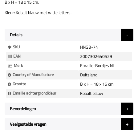
B x H = 18 x 15 cm.
Kleur: Kobalt blauw met witte letters.
Details
Meer
SKU
HNGB-74
Informatie
EAN
2007302640529
Merk
Emaille-Bordjes NL
Country of Manufacture
Duitsland
Grootte
B x H = 18 x 15 cm
Emaille achtergrondkleur
Kobalt blauw
Beoordelingen
Veelgestelde vragen