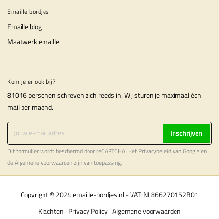
Emaille bordjes
Emaille blog
Maatwerk emaille
Kom je er ook bij?
81016 personen schreven zich reeds in. Wij sturen je maximaal ėėn
mail per maand.
Inschrijven
Dit formulier wordt beschermd door reCAPTCHA. Het
Privacybeleid
van Google en
de
Algemene voorwaarden
zijn van toepassing.
Copyright © 2024 emaille-bordjes.nl - VAT: NL866270152B01
Klachten
Privacy Policy
Algemene voorwaarden