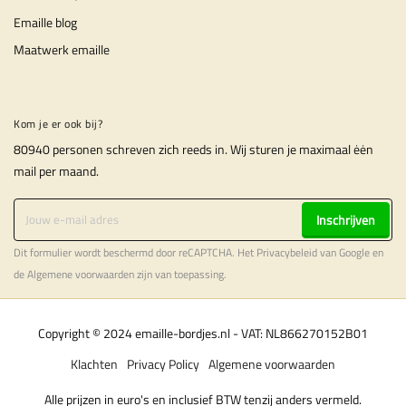
Emaille blog
Maatwerk emaille
Kom je er ook bij?
80940 personen schreven zich reeds in. Wij sturen je maximaal ėėn
mail per maand.
Inschrijven
Dit formulier wordt beschermd door reCAPTCHA. Het
Privacybeleid
van Google en
de
Algemene voorwaarden
zijn van toepassing.
Copyright © 2024 emaille-bordjes.nl - VAT: NL866270152B01
Klachten
Privacy Policy
Algemene voorwaarden
Alle prijzen in euro's en inclusief BTW tenzij anders vermeld.