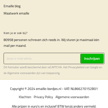
Emaille blog
Maatwerk emaille
Kom je er ook bij?
80958 personen schreven zich reeds in. Wij sturen je maximaal ėėn
mail per maand.
Inschrijven
Dit formulier wordt beschermd door reCAPTCHA. Het
Privacybeleid
van Google en
de
Algemene voorwaarden
zijn van toepassing.
Copyright © 2024 emaille-bordjes.nl - VAT: NL866270152B01
Klachten
Privacy Policy
Algemene voorwaarden
Alle prijzen in euro's en inclusief BTW tenzij anders vermeld.