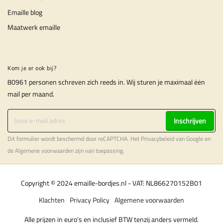
Emaille blog
Maatwerk emaille
Kom je er ook bij?
80961 personen schreven zich reeds in. Wij sturen je maximaal ėėn
mail per maand.
Inschrijven
Dit formulier wordt beschermd door reCAPTCHA. Het
Privacybeleid
van Google en
de
Algemene voorwaarden
zijn van toepassing.
Copyright © 2024 emaille-bordjes.nl - VAT: NL866270152B01
Klachten
Privacy Policy
Algemene voorwaarden
Alle prijzen in euro's en inclusief BTW tenzij anders vermeld.