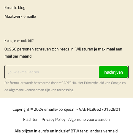
Emaille blog
Maatwerk emaille
Kom je er ook bij?
80966 personen schreven zich reeds in. Wij sturen je maximaal ėėn
mail per maand.
Inschrijven
Dit formulier wordt beschermd door reCAPTCHA. Het
Privacybeleid
van Google en
de
Algemene voorwaarden
zijn van toepassing.
Copyright © 2024 emaille-bordjes.nl - VAT: NL866270152B01
Klachten
Privacy Policy
Algemene voorwaarden
Alle prijzen in euro's en inclusief BTW tenzij anders vermeld.