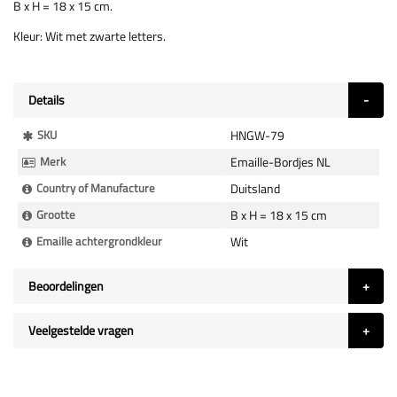
B x H = 18 x 15 cm.
Kleur: Wit met zwarte letters.
Details
Meer
SKU
HNGW-79
Informatie
Merk
Emaille-Bordjes NL
Country of Manufacture
Duitsland
Grootte
B x H = 18 x 15 cm
Emaille achtergrondkleur
Wit
Beoordelingen
Veelgestelde vragen