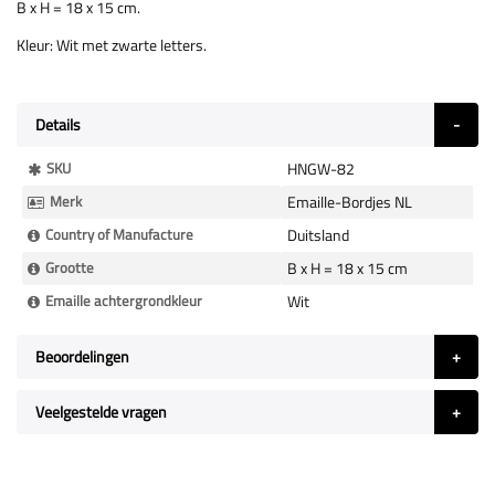
B x H = 18 x 15 cm.
Kleur: Wit met zwarte letters.
Details
Meer
SKU
HNGW-82
Informatie
Merk
Emaille-Bordjes NL
Country of Manufacture
Duitsland
Grootte
B x H = 18 x 15 cm
Emaille achtergrondkleur
Wit
Beoordelingen
Veelgestelde vragen