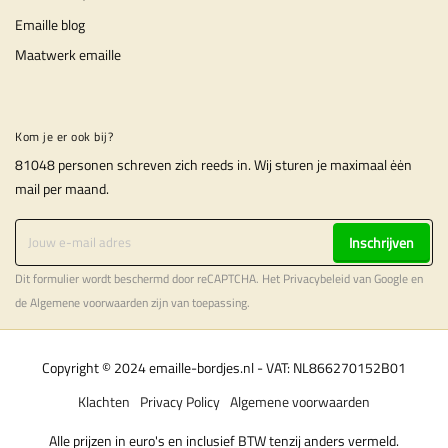
Emaille blog
Maatwerk emaille
Kom je er ook bij?
81048 personen schreven zich reeds in. Wij sturen je maximaal ėėn
mail per maand.
Inschrijven
Dit formulier wordt beschermd door reCAPTCHA. Het
Privacybeleid
van Google en
de
Algemene voorwaarden
zijn van toepassing.
Copyright © 2024 emaille-bordjes.nl - VAT: NL866270152B01
Klachten
Privacy Policy
Algemene voorwaarden
Alle prijzen in euro's en inclusief BTW tenzij anders vermeld.