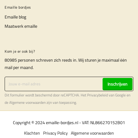
Emaille bordjes
Emaille blog
Maatwerk emaille
Kom je er ook bij?
80985 personen schreven zich reeds in. Wij sturen je maximaal ėėn
mail per maand.
Inschrijven
Dit formulier wordt beschermd door reCAPTCHA. Het
Privacybeleid
van Google en
de
Algemene voorwaarden
zijn van toepassing.
Copyright © 2024 emaille-bordjes.nl - VAT: NL866270152B01
Klachten
Privacy Policy
Algemene voorwaarden