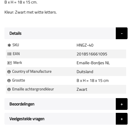
B x H = 18 x 15 cm.
Kleur: Zwart met witte letters.
Details
Meer
SKU
HNGZ-40
Informatie
EAN
2018516661095
Merk
Emaille-Bordjes NL
Country of Manufacture
Duitsland
Grootte
B x H = 18 x 15 cm
Emaille achtergrondkleur
Zwart
Beoordelingen
Veelgestelde vragen