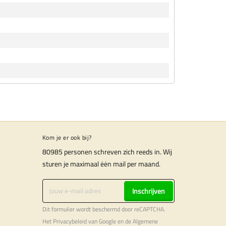
Kom je er ook bij?
80985 personen schreven zich reeds in. Wij
sturen je maximaal ėėn mail per maand.
Inschrijven
Dit formulier wordt beschermd door reCAPTCHA.
Het
Privacybeleid
van Google en de
Algemene