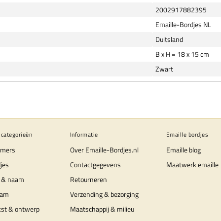
2002917882395
Emaille-Bordjes NL
Duitsland
B x H = 18 x 15 cm
Zwart
 categorieën
Informatie
Emaille bordjes
mers
Over Emaille-Bordjes.nl
Emaille blog
jes
Contactgegevens
Maatwerk emaille
 & naam
Retourneren
aam
Verzending & bezorging
kst & ontwerp
Maatschappij & milieu