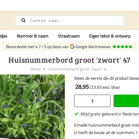
djes
Nummer & naam
Straatnaam
Eigen tekst & ontwerp
Beoordeeld met
4.7
/
5
op basis van
Google klantreviews
Huisnummerbord groot 'zwart' 47
Home
Huisnummerbord groot 'zwart' 4...
Wees de eerste die dit product beoo
28,95
23,93
Altijd gratis geleverd in Nederla
Emaille huisnummerbord groot met
U heeft de keuze uit de nummers 1 