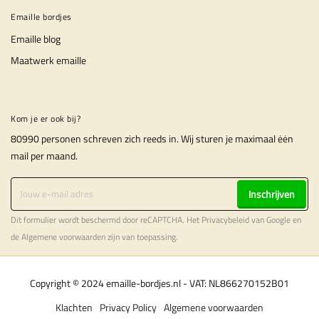
Emaille bordjes
Emaille blog
Maatwerk emaille
Kom je er ook bij?
80990 personen schreven zich reeds in. Wij sturen je maximaal ėėn
mail per maand.
Inschrijven
Dit formulier wordt beschermd door reCAPTCHA. Het
Privacybeleid
van Google en
de
Algemene voorwaarden
zijn van toepassing.
Copyright © 2024 emaille-bordjes.nl - VAT: NL866270152B01
Klachten
Privacy Policy
Algemene voorwaarden