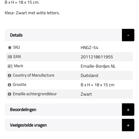
B x H = 18 x 15 cm.
Kleur: Zwart met witte letters.
Details
Meer
SKU
HNGZ-54
Informatie
EAN
2011218611955
Merk
Emaille-Bordjes NL
Country of Manufacture
Duitsland
Grootte
B x H = 18 x 15 cm
Emaille achtergrondkleur
Zwart
Beoordelingen
Veelgestelde vragen