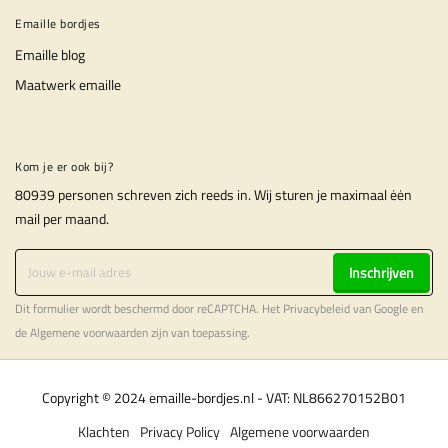
Emaille bordjes
Emaille blog
Maatwerk emaille
Kom je er ook bij?
80939 personen schreven zich reeds in. Wij sturen je maximaal ėėn
mail per maand.
Inschrijven
Dit formulier wordt beschermd door reCAPTCHA. Het
Privacybeleid
van Google en
de
Algemene voorwaarden
zijn van toepassing.
Copyright © 2024 emaille-bordjes.nl - VAT: NL866270152B01
Klachten
Privacy Policy
Algemene voorwaarden