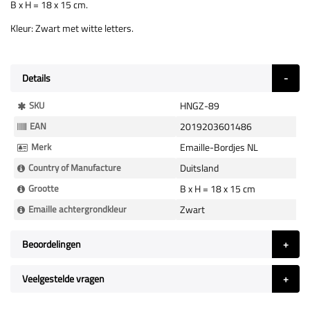
B x H = 18 x 15 cm.
Kleur: Zwart met witte letters.
Details
Meer
SKU
HNGZ-89
Informatie
EAN
2019203601486
Merk
Emaille-Bordjes NL
Country of Manufacture
Duitsland
Grootte
B x H = 18 x 15 cm
Emaille achtergrondkleur
Zwart
Beoordelingen
Veelgestelde vragen