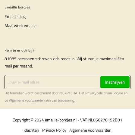
Emaille bordjes
Emaille blog
Maatwerk emaille
Kom je er ook bij?
81085 personen schreven zich reeds in. Wij sturen je maximaal ėėn
mail per maand.
Inschrijven
Dit formulier wordt beschermd door reCAPTCHA. Het
Privacybeleid
van Google en
de
Algemene voorwaarden
zijn van toepassing.
Copyright © 2024 emaille-bordjes.nl - VAT: NL866270152B01
Klachten
Privacy Policy
Algemene voorwaarden