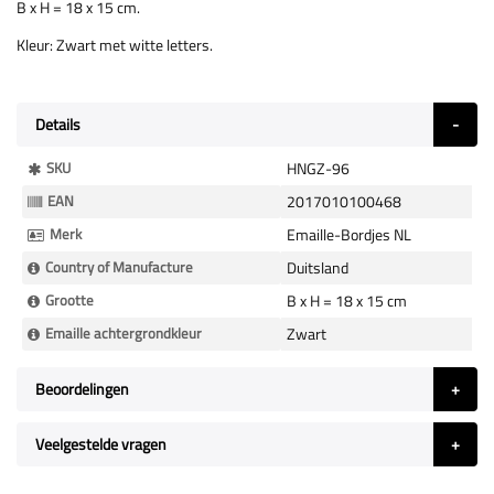
B x H = 18 x 15 cm.
Kleur: Zwart met witte letters.
Details
Meer
SKU
HNGZ-96
Informatie
EAN
2017010100468
Merk
Emaille-Bordjes NL
Country of Manufacture
Duitsland
Grootte
B x H = 18 x 15 cm
Emaille achtergrondkleur
Zwart
Beoordelingen
Veelgestelde vragen