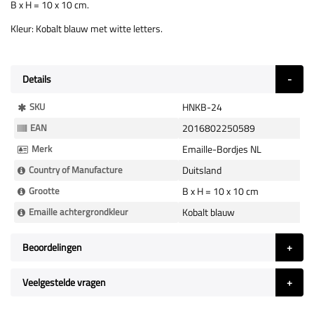
B x H = 10 x 10 cm.
Kleur: Kobalt blauw met witte letters.
Details
Meer
SKU
HNKB-24
Informatie
EAN
2016802250589
Merk
Emaille-Bordjes NL
Country of Manufacture
Duitsland
Grootte
B x H = 10 x 10 cm
Emaille achtergrondkleur
Kobalt blauw
Beoordelingen
Veelgestelde vragen