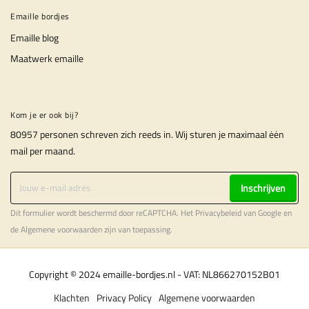
Emaille bordjes
Emaille blog
Maatwerk emaille
Kom je er ook bij?
80957 personen schreven zich reeds in. Wij sturen je maximaal ėėn
mail per maand.
Inschrijven
Dit formulier wordt beschermd door reCAPTCHA. Het
Privacybeleid
van Google en
de
Algemene voorwaarden
zijn van toepassing.
Copyright © 2024 emaille-bordjes.nl - VAT: NL866270152B01
Klachten
Privacy Policy
Algemene voorwaarden