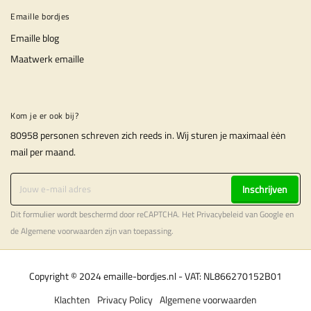
Emaille bordjes
Emaille blog
Maatwerk emaille
Kom je er ook bij?
80958 personen schreven zich reeds in. Wij sturen je maximaal ėėn
mail per maand.
Inschrijven
Dit formulier wordt beschermd door reCAPTCHA. Het
Privacybeleid
van Google en
de
Algemene voorwaarden
zijn van toepassing.
Copyright © 2024 emaille-bordjes.nl - VAT: NL866270152B01
Klachten
Privacy Policy
Algemene voorwaarden