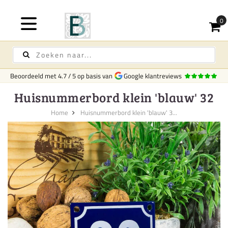
Beoordeeld met
4.7
/
5
op basis van
Google klantreviews
Huisnummerbord klein 'blauw' 32
Home
Huisnummerbord klein 'blauw' 3...