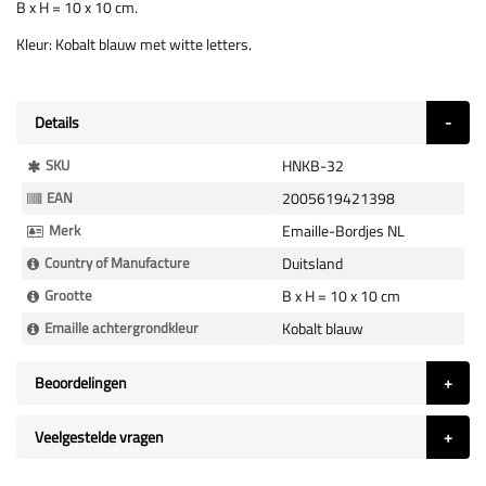
B x H = 10 x 10 cm.
Kleur: Kobalt blauw met witte letters.
Details
Meer
SKU
HNKB-32
Informatie
EAN
2005619421398
Merk
Emaille-Bordjes NL
Country of Manufacture
Duitsland
Grootte
B x H = 10 x 10 cm
Emaille achtergrondkleur
Kobalt blauw
Beoordelingen
Veelgestelde vragen