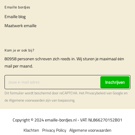
Emaille bordjes
Emaille blog
Maatwerk emaille
Kom je er ook bij?
80958 personen schreven zich reeds in. Wij sturen je maximaal ėėn
mail per maand.
Inschrijven
Dit formulier wordt beschermd door reCAPTCHA. Het
Privacybeleid
van Google en
de
Algemene voorwaarden
zijn van toepassing.
Copyright © 2024 emaille-bordjes.nl - VAT: NL866270152B01
Klachten
Privacy Policy
Algemene voorwaarden