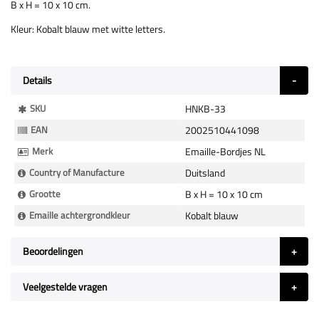
B x H = 10 x 10 cm.
Kleur: Kobalt blauw met witte letters.
Details
Meer
SKU
HNKB-33
Informatie
EAN
2002510441098
Merk
Emaille-Bordjes NL
Country of Manufacture
Duitsland
Grootte
B x H = 10 x 10 cm
Emaille achtergrondkleur
Kobalt blauw
Beoordelingen
Veelgestelde vragen