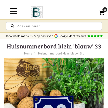
Beoordeeld met
4.7
/
5
op basis van
Google klantreviews
Huisnummerbord klein 'blauw' 33
Home
Huisnummerbord klein 'blauw' 3...