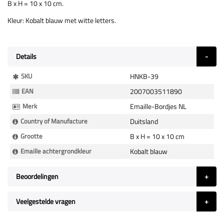
B x H = 10 x 10 cm.
Kleur: Kobalt blauw met witte letters.
Details
Meer
SKU
HNKB-39
Informatie
EAN
2007003511890
Merk
Emaille-Bordjes NL
Country of Manufacture
Duitsland
Grootte
B x H = 10 x 10 cm
Emaille achtergrondkleur
Kobalt blauw
Beoordelingen
Veelgestelde vragen