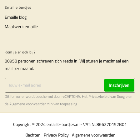
Emaille bordjes
Emaille blog
Maatwerk emaille
Kom je er ook bij?
80958 personen schreven zich reeds in. Wij sturen je maximaal ėėn
mail per maand.
Inschrijven
Dit formulier wordt beschermd door reCAPTCHA. Het
Privacybeleid
van Google en
de
Algemene voorwaarden
zijn van toepassing.
Copyright © 2024 emaille-bordjes.nl - VAT: NL866270152B01
Klachten
Privacy Policy
Algemene voorwaarden