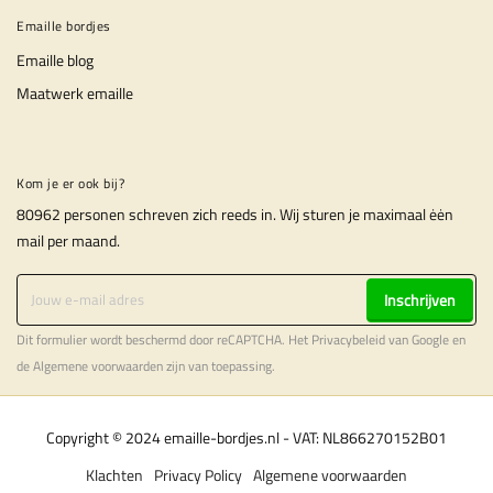
Emaille bordjes
Emaille blog
Maatwerk emaille
Kom je er ook bij?
80962 personen schreven zich reeds in. Wij sturen je maximaal ėėn
mail per maand.
Inschrijven
Dit formulier wordt beschermd door reCAPTCHA. Het
Privacybeleid
van Google en
de
Algemene voorwaarden
zijn van toepassing.
Copyright © 2024 emaille-bordjes.nl - VAT: NL866270152B01
Klachten
Privacy Policy
Algemene voorwaarden