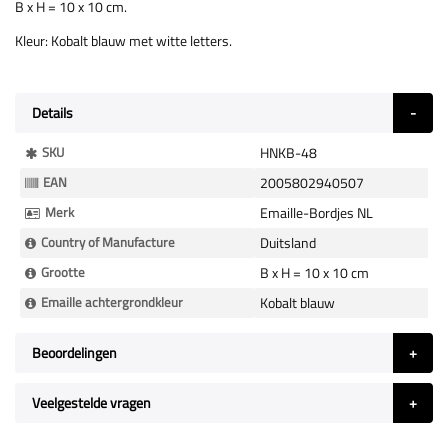
B x H = 10 x 10 cm.
Kleur: Kobalt blauw met witte letters.
Details
Meer
SKU
HNKB-48
Informatie
EAN
2005802940507
Merk
Emaille-Bordjes NL
Country of Manufacture
Duitsland
Grootte
B x H = 10 x 10 cm
Emaille achtergrondkleur
Kobalt blauw
Beoordelingen
Veelgestelde vragen