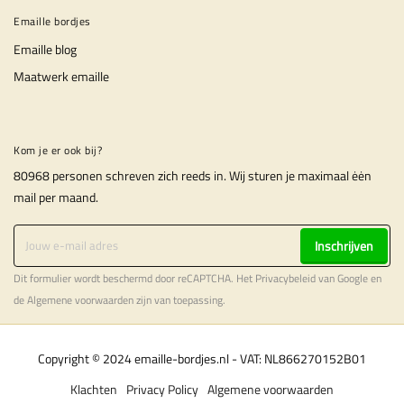
Emaille bordjes
Emaille blog
Maatwerk emaille
Kom je er ook bij?
80968 personen schreven zich reeds in. Wij sturen je maximaal ėėn
mail per maand.
Inschrijven
Dit formulier wordt beschermd door reCAPTCHA. Het
Privacybeleid
van Google en
de
Algemene voorwaarden
zijn van toepassing.
Copyright © 2024 emaille-bordjes.nl - VAT: NL866270152B01
Klachten
Privacy Policy
Algemene voorwaarden