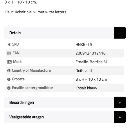
B x H = 10 x 10 cm.
Kleur: Kobalt blauw met witte letters.
Details
Meer
SKU
HNKB-75
Informatie
EAN
2009124012416
Merk
Emaille-Bordjes NL
Country of Manufacture
Duitsland
Grootte
B x H = 10 x 10 cm
Emaille achtergrondkleur
Kobalt blauw
Beoordelingen
Veelgestelde vragen