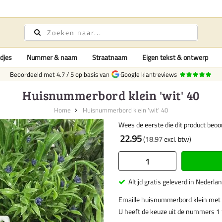
djes
Nummer & naam
Straatnaam
Eigen tekst & ontwerp
Beoordeeld met
4.7
/
5
op basis van
Google klantreviews
Huisnummerbord klein 'wit' 40
Home
Huisnummerbord klein 'wit' 40
Wees de eerste die dit product beoo
22.95
18.97
Altijd gratis geleverd in Nederla
Emaille huisnummerbord klein met
U heeft de keuze uit de nummers 1 