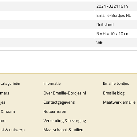
2021703211614
Emaille-Bordjes NL
Duitsland
B x H = 10 x 10 cm
Wit
 categorieën
Informatie
Emaille bordjes
mers
Over Emaille-Bordjes.nl
Emaille blog
jes
Contactgegevens
Maatwerk emaille
 & naam
Retourneren
aam
Verzending & bezorging
kst & ontwerp
Maatschappij & milieu