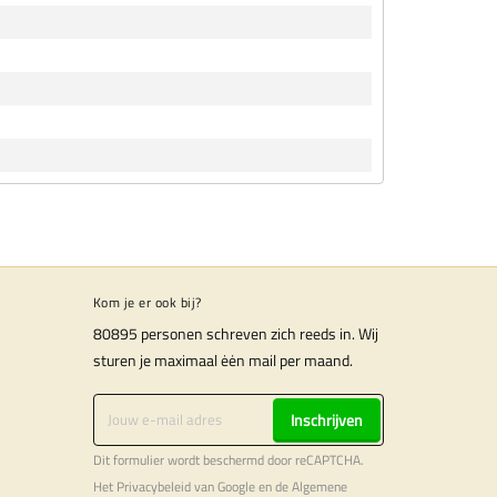
Kom je er ook bij?
80895 personen schreven zich reeds in. Wij
sturen je maximaal ėėn mail per maand.
Inschrijven
Dit formulier wordt beschermd door reCAPTCHA.
Het
Privacybeleid
van Google en de
Algemene