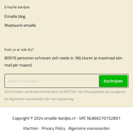
Emaille bordjes
Emaille blog
Maatwerk emaille
Kom je er ook bij?
80976 personen schreven zich reeds in. Wij sturen je maximaal ėėn
mail per maand.
Inschrijven
Dit formulier wordt beschermd door reCAPTCHA. Het
Privacybeleid
van Google en
de
Algemene voorwaarden
zijn van toepassing.
Copyright © 2024 emaille-bordjes.nl - VAT: NL866270152B01
Klachten
Privacy Policy
Algemene voorwaarden