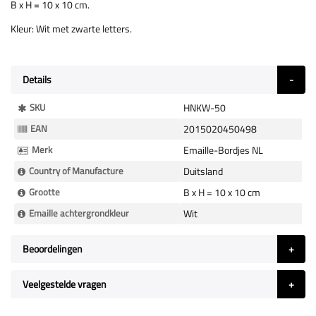
B x H = 10 x 10 cm.
Kleur: Wit met zwarte letters.
Details
Meer
SKU
HNKW-50
Informatie
EAN
2015020450498
Merk
Emaille-Bordjes NL
Country of Manufacture
Duitsland
Grootte
B x H = 10 x 10 cm
Emaille achtergrondkleur
Wit
Beoordelingen
Veelgestelde vragen