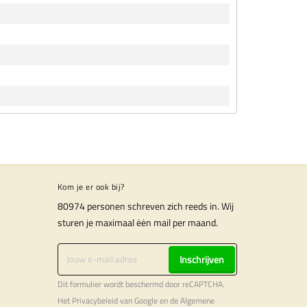
Kom je er ook bij?
80974 personen schreven zich reeds in. Wij
sturen je maximaal ėėn mail per maand.
Inschrijven
Dit formulier wordt beschermd door reCAPTCHA.
Het
Privacybeleid
van Google en de
Algemene