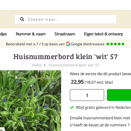
djes
Nummer & naam
Straatnaam
Eigen tekst & ontwerp
Beoordeeld met
4.7
/
5
op basis van
Google klantreviews
Huisnummerbord klein 'wit' 57
Home
Huisnummerbord klein 'wit' 57
Wees de eerste die dit product beoo
22,95
18,97
Altijd gratis geleverd in Nederla
Emaille huisnummerbord klein met
U heeft de keuze uit de nummers 1 