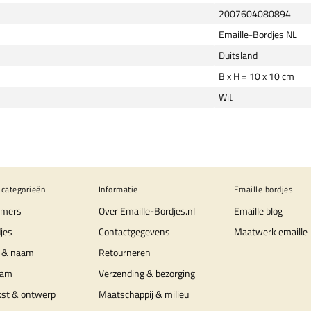
2007604080894
Emaille-Bordjes NL
Duitsland
B x H = 10 x 10 cm
Wit
 categorieën
Informatie
Emaille bordjes
mers
Over Emaille-Bordjes.nl
Emaille blog
jes
Contactgegevens
Maatwerk emaille
 & naam
Retourneren
aam
Verzending & bezorging
kst & ontwerp
Maatschappij & milieu