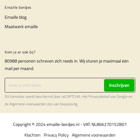
Emaille bordjes
Emaille blog
Maatwerk emaille
Kom je er ook bij?
80988 personen schreven zich reeds in. Wij sturen je maximaal ėėn
mail per maand.
Inschrijven
Dit formulier wordt beschermd door reCAPTCHA. Het
Privacybeleid
van Google en
de
Algemene voorwaarden
zijn van toepassing.
Copyright © 2024 emaille-bordjes.nl - VAT: NL866270152B01
Klachten
Privacy Policy
Algemene voorwaarden