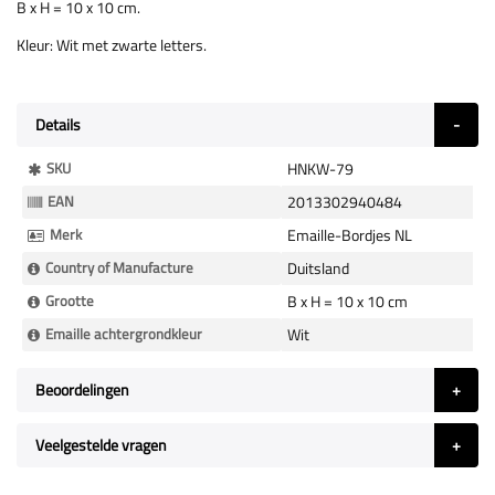
B x H = 10 x 10 cm.
Kleur: Wit met zwarte letters.
Details
Meer
SKU
HNKW-79
Informatie
EAN
2013302940484
Merk
Emaille-Bordjes NL
Country of Manufacture
Duitsland
Grootte
B x H = 10 x 10 cm
Emaille achtergrondkleur
Wit
Beoordelingen
Veelgestelde vragen