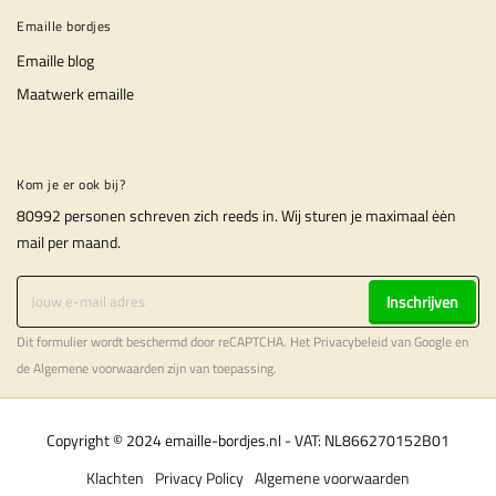
Emaille bordjes
Emaille blog
Maatwerk emaille
Kom je er ook bij?
80992 personen schreven zich reeds in. Wij sturen je maximaal ėėn
mail per maand.
Inschrijven
Dit formulier wordt beschermd door reCAPTCHA. Het
Privacybeleid
van Google en
de
Algemene voorwaarden
zijn van toepassing.
Copyright © 2024 emaille-bordjes.nl - VAT: NL866270152B01
Klachten
Privacy Policy
Algemene voorwaarden