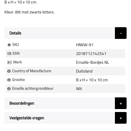
B x H = 10 x 10 cm.
Kleur: Wit met zwarte letters.
Details
Meer
SKU
HNKW-91
Informatie
EAN
2018712142541
Merk
Emaille-Bordjes NL
Country of Manufacture
Duitsland
Grootte
B x H = 10 x 10 cm
Emaille achtergrondkleur
Wit
Beoordelingen
Veelgestelde vragen