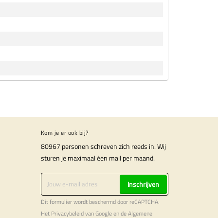
Kom je er ook bij?
80967 personen schreven zich reeds in. Wij
sturen je maximaal ėėn mail per maand.
Inschrijven
Dit formulier wordt beschermd door reCAPTCHA.
Het
Privacybeleid
van Google en de
Algemene