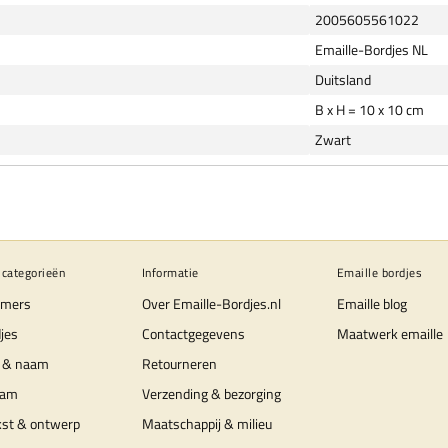
2005605561022
Emaille-Bordjes NL
Duitsland
B x H = 10 x 10 cm
Zwart
 categorieën
Informatie
Emaille bordjes
mers
Over Emaille-Bordjes.nl
Emaille blog
jes
Contactgegevens
Maatwerk emaille
 & naam
Retourneren
aam
Verzending & bezorging
kst & ontwerp
Maatschappij & milieu