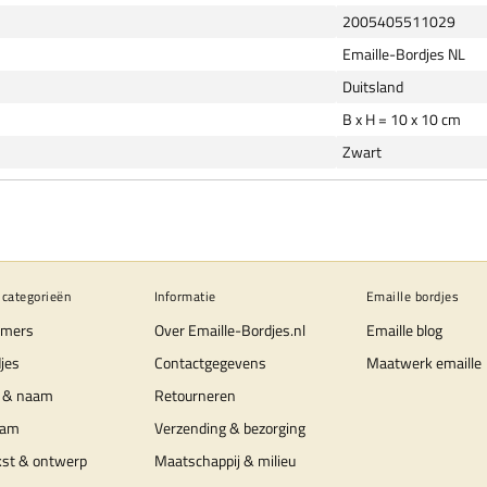
2005405511029
Emaille-Bordjes NL
Duitsland
B x H = 10 x 10 cm
Zwart
 categorieën
Informatie
Emaille bordjes
mers
Over Emaille-Bordjes.nl
Emaille blog
jes
Contactgegevens
Maatwerk emaille
 & naam
Retourneren
aam
Verzending & bezorging
kst & ontwerp
Maatschappij & milieu