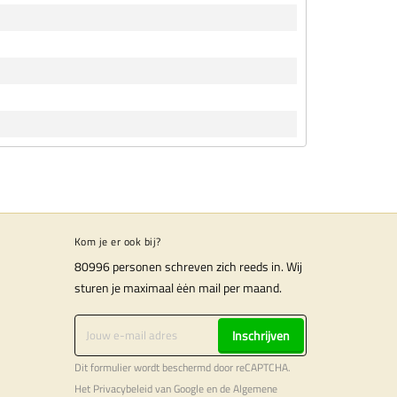
Kom je er ook bij?
80996 personen schreven zich reeds in. Wij
sturen je maximaal ėėn mail per maand.
Inschrijven
Dit formulier wordt beschermd door reCAPTCHA.
Het
Privacybeleid
van Google en de
Algemene