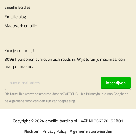
Emaille bordjes
Emaille blog
Maatwerk emaille
Kom je er ook bij?
80981 personen schreven zich reeds in. Wij sturen je maximaal ėėn
mail per maand.
Inschrijven
Dit formulier wordt beschermd door reCAPTCHA. Het
Privacybeleid
van Google en
de
Algemene voorwaarden
zijn van toepassing.
Copyright © 2024 emaille-bordjes.nl - VAT: NL866270152B01
Klachten
Privacy Policy
Algemene voorwaarden