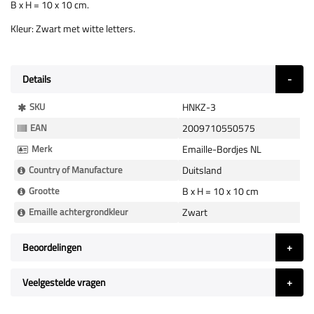
B x H = 10 x 10 cm.
Kleur: Zwart met witte letters.
Details
Meer
SKU
HNKZ-3
Informatie
EAN
2009710550575
Merk
Emaille-Bordjes NL
Country of Manufacture
Duitsland
Grootte
B x H = 10 x 10 cm
Emaille achtergrondkleur
Zwart
Beoordelingen
Veelgestelde vragen