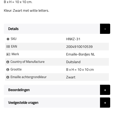
B x H = 10 x 10 cm.
Kleur: Zwart met witte letters.
Details
Meer
SKU
HNKZ-31
Informatie
EAN
2004910010539
Merk
Emaille-Bordjes NL
Country of Manufacture
Duitsland
Grootte
B x H = 10 x 10 cm
Emaille achtergrondkleur
Zwart
Beoordelingen
Veelgestelde vragen