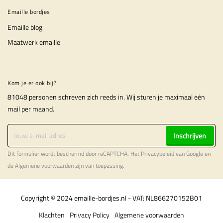
Emaille bordjes
Emaille blog
Maatwerk emaille
Kom je er ook bij?
81048 personen schreven zich reeds in. Wij sturen je maximaal ėėn
mail per maand.
Inschrijven
Dit formulier wordt beschermd door reCAPTCHA. Het
Privacybeleid
van Google en
de
Algemene voorwaarden
zijn van toepassing.
Copyright © 2024 emaille-bordjes.nl - VAT: NL866270152B01
Klachten
Privacy Policy
Algemene voorwaarden