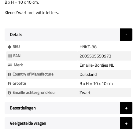
B x H = 10 x 10 cm.
Kleur: Zwart met witte letters.
Details
Meer
SKU
HNKZ-38
Informatie
EAN
2005505550973
Merk
Emaille-Bordjes NL
Country of Manufacture
Duitsland
Grootte
B x H = 10 x 10 cm
Emaille achtergrondkleur
Zwart
Beoordelingen
Veelgestelde vragen