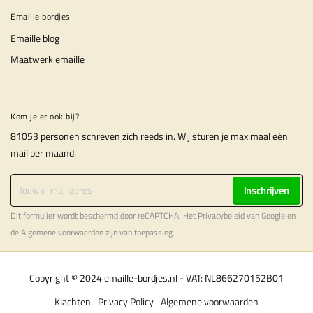
Emaille bordjes
Emaille blog
Maatwerk emaille
Kom je er ook bij?
81053 personen schreven zich reeds in. Wij sturen je maximaal ėėn
mail per maand.
Inschrijven
Dit formulier wordt beschermd door reCAPTCHA. Het
Privacybeleid
van Google en
de
Algemene voorwaarden
zijn van toepassing.
Copyright © 2024 emaille-bordjes.nl - VAT: NL866270152B01
Klachten
Privacy Policy
Algemene voorwaarden