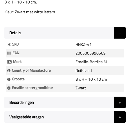
B x H = 10 x 10 cm.
Kleur: Zwart met witte letters.
Details
Meer
SKU
HNKZ-41
Informatie
EAN
2005005990569
Merk
Emaille-Bordjes NL
Country of Manufacture
Duitsland
Grootte
B x H = 10 x 10 cm
Emaille achtergrondkleur
Zwart
Beoordelingen
Veelgestelde vragen