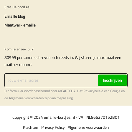
Emaille bordjes
Emaille blog
Maatwerk emaille
Kom je er ook bij?
80995 personen schreven zich reeds in. Wij sturen je maximaal ėėn
mail per maand.
Inschrijven
Dit formulier wordt beschermd door reCAPTCHA. Het
Privacybeleid
van Google en
de
Algemene voorwaarden
zijn van toepassing.
Copyright © 2024 emaille-bordjes.nl - VAT: NL866270152B01
Klachten
Privacy Policy
Algemene voorwaarden