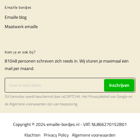
Emaille bordjes
Emaille blog
Maatwerk emaille
Kom je er ook bij?
81048 personen schreven zich reeds in. Wij sturen je maximaal ėėn
mail per maand.
Inschrijven
Dit formulier wordt beschermd door reCAPTCHA. Het
Privacybeleid
van Google en
de
Algemene voorwaarden
zijn van toepassing.
Copyright © 2024 emaille-bordjes.nl - VAT: NL866270152B01
Klachten
Privacy Policy
Algemene voorwaarden