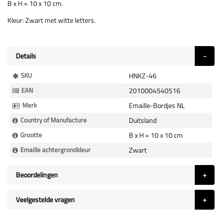
B x H = 10 x 10 cm.
Kleur: Zwart met witte letters.
Details
Meer
SKU
HNKZ-46
Informatie
EAN
2010004540516
Merk
Emaille-Bordjes NL
Country of Manufacture
Duitsland
Grootte
B x H = 10 x 10 cm
Emaille achtergrondkleur
Zwart
Beoordelingen
Veelgestelde vragen