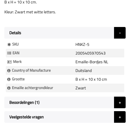
B x H = 10 x 10 cm.
Kleur: Zwart met witte letters.
Details
Meer
SKU
HNKZ-5
Informatie
EAN
2005405970543
Merk
Emaille-Bordjes NL
Country of Manufacture
Duitsland
Grootte
B x H = 10 x 10 cm
Emaille achtergrondkleur
Zwart
Beoordelingen
1
Veelgestelde vragen