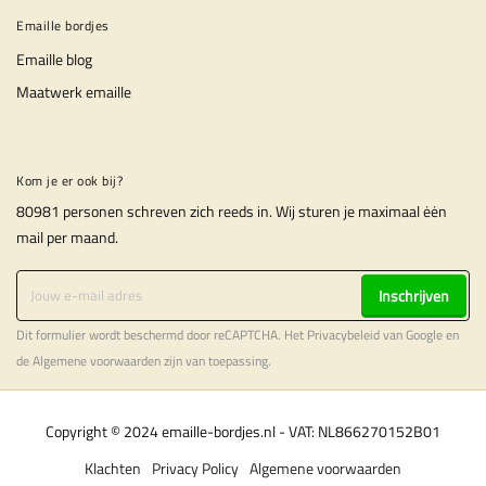
Emaille bordjes
Emaille blog
Maatwerk emaille
Kom je er ook bij?
80981 personen schreven zich reeds in. Wij sturen je maximaal ėėn
mail per maand.
Inschrijven
Dit formulier wordt beschermd door reCAPTCHA. Het
Privacybeleid
van Google en
de
Algemene voorwaarden
zijn van toepassing.
Copyright © 2024 emaille-bordjes.nl - VAT: NL866270152B01
Klachten
Privacy Policy
Algemene voorwaarden