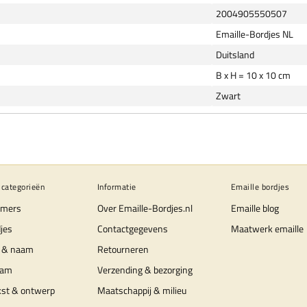
2004905550507
Emaille-Bordjes NL
Duitsland
B x H = 10 x 10 cm
Zwart
 categorieën
Informatie
Emaille bordjes
mers
Over Emaille-Bordjes.nl
Emaille blog
jes
Contactgegevens
Maatwerk emaille
 & naam
Retourneren
aam
Verzending & bezorging
kst & ontwerp
Maatschappij & milieu