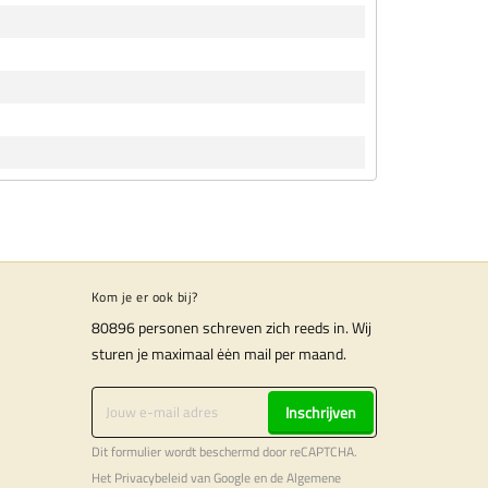
Kom je er ook bij?
80896 personen schreven zich reeds in. Wij
sturen je maximaal ėėn mail per maand.
Inschrijven
Dit formulier wordt beschermd door reCAPTCHA.
Het
Privacybeleid
van Google en de
Algemene