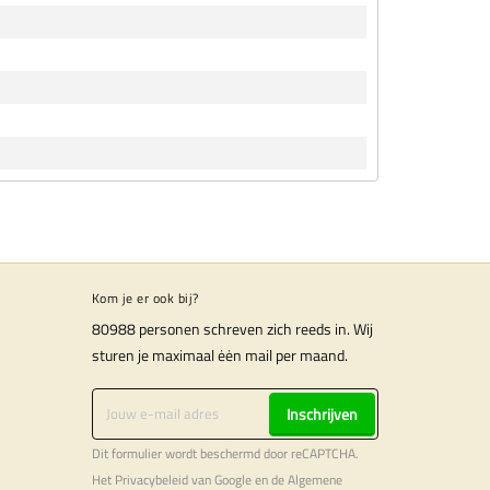
Kom je er ook bij?
80988 personen schreven zich reeds in. Wij
sturen je maximaal ėėn mail per maand.
Inschrijven
Dit formulier wordt beschermd door reCAPTCHA.
Het
Privacybeleid
van Google en de
Algemene