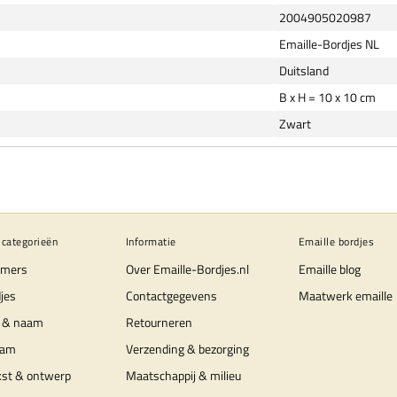
2004905020987
Emaille-Bordjes NL
Duitsland
B x H = 10 x 10 cm
Zwart
 categorieën
Informatie
Emaille bordjes
mers
Over Emaille-Bordjes.nl
Emaille blog
jes
Contactgegevens
Maatwerk emaille
 & naam
Retourneren
aam
Verzending & bezorging
kst & ontwerp
Maatschappij & milieu