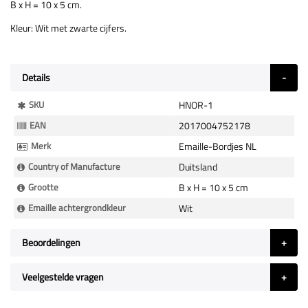
B x H = 10 x 5 cm.
Kleur: Wit met zwarte cijfers.
Details
Meer
SKU
HNOR-1
Informatie
EAN
2017004752178
Merk
Emaille-Bordjes NL
Country of Manufacture
Duitsland
Grootte
B x H = 10 x 5 cm
Emaille achtergrondkleur
Wit
Beoordelingen
Veelgestelde vragen