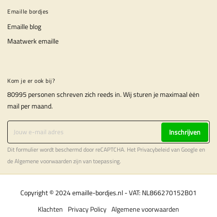
Emaille bordjes
Emaille blog
Maatwerk emaille
Kom je er ook bij?
80995 personen schreven zich reeds in. Wij sturen je maximaal ėėn
mail per maand.
Inschrijven
Dit formulier wordt beschermd door reCAPTCHA. Het
Privacybeleid
van Google en
de
Algemene voorwaarden
zijn van toepassing.
Copyright © 2024 emaille-bordjes.nl - VAT: NL866270152B01
Klachten
Privacy Policy
Algemene voorwaarden