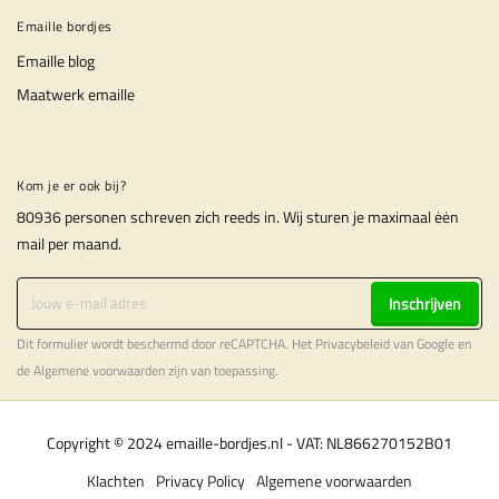
Emaille bordjes
Emaille blog
Maatwerk emaille
Kom je er ook bij?
80936 personen schreven zich reeds in. Wij sturen je maximaal ėėn
mail per maand.
Inschrijven
Dit formulier wordt beschermd door reCAPTCHA. Het
Privacybeleid
van Google en
de
Algemene voorwaarden
zijn van toepassing.
Copyright © 2024 emaille-bordjes.nl - VAT: NL866270152B01
Klachten
Privacy Policy
Algemene voorwaarden