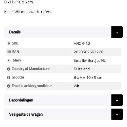
B x H = 10 x 5 cm.
Kleur: Wit met zwarte cijfers.
Details
Meer
SKU
HNOR-42
Informatie
EAN
2020502662276
Merk
Emaille-Bordjes NL
Country of Manufacture
Duitsland
Grootte
B x H = 10 x 5 cm
Emaille achtergrondkleur
Wit
Beoordelingen
Veelgestelde vragen