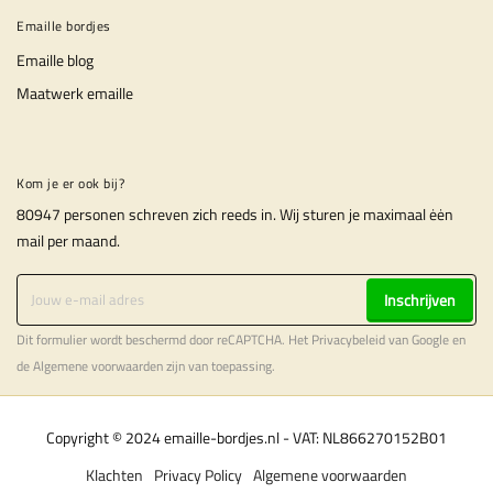
Emaille bordjes
Emaille blog
Maatwerk emaille
Kom je er ook bij?
80947 personen schreven zich reeds in. Wij sturen je maximaal ėėn
mail per maand.
Inschrijven
Dit formulier wordt beschermd door reCAPTCHA. Het
Privacybeleid
van Google en
de
Algemene voorwaarden
zijn van toepassing.
Copyright © 2024 emaille-bordjes.nl - VAT: NL866270152B01
Klachten
Privacy Policy
Algemene voorwaarden