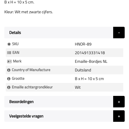
B x H = 10 x 5 cm.
Kleur: Wit met zwarte cijfers.
Details
Meer
SKU
HNOR-89
Informatie
EAN
2014913331418
Merk
Emaille-Bordjes NL
Country of Manufacture
Duitsland
Grootte
B x H = 10 x 5 cm
Emaille achtergrondkleur
Wit
Beoordelingen
Veelgestelde vragen