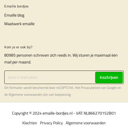
Emaille bordjes
Emaille blog
Maatwerk emaille
Kom je er ook bij?
80985 personen schreven zich reeds in. Wij sturen je maximaal ėėn
mail per maand.
Inschrijven
Dit formulier wordt beschermd door reCAPTCHA. Het
Privacybeleid
van Google en
de
Algemene voorwaarden
zijn van toepassing.
Copyright © 2024 emaille-bordjes.nl - VAT: NL866270152B01
Klachten
Privacy Policy
Algemene voorwaarden