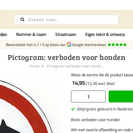
djes
Nummer & naam
Straatnaam
Eigen tekst & ontwerp
Beoordeeld met
4.7
/
5
op basis van
Google klantreviews
Pictogram: verboden voor honden
Home
Pictogram: verboden voor honde...
Wees de eerste die dit product beoo
14,95
12,36
Altijd gratis geleverd in Nederla
Bord: verboden voor honden
Wit met zwarte afbeelding en rode 