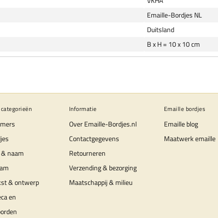
VKHA
Emaille-Bordjes NL
Duitsland
B x H = 10 x 10 cm
 categorieën
Informatie
Emaille bordjes
mers
Over Emaille-Bordjes.nl
Emaille blog
jes
Contactgegevens
Maatwerk emaille
 & naam
Retourneren
aam
Verzending & bezorging
kst & ontwerp
Maatschappij & milieu
eca en
borden