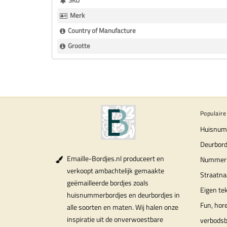
SKU
Informatie
Merk
Country of Manufacture
Grootte
Populaire
Huisnum
Deurbord
Emaille-Bordjes.nl produceert en
Nummer
verkoopt ambachtelijk gemaakte
Straatn
geëmailleerde bordjes zoals
Eigen te
huisnummerbordjes en deurbordjes in
Fun, hor
alle soorten en maten. Wij halen onze
inspiratie uit de onverwoestbare
verbods